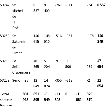
53242
St
8
9
-267
-511
-74
8 557
Michel
537
409
de
la
Roë
53253
St
146
148
-516
-967
-178
146
Saturnin
615
010
349
du
Limet
53258
La
48
51
-971
-1
-1
47
Selle
865
204
500
079
654
Craonnaise
53259
Senonnes
12
14
-355
-813
-2
12
849
024
854
Total
831
853
-8
-13
0
-1
829
secteur
915
595
549
595
881
570
Renazé