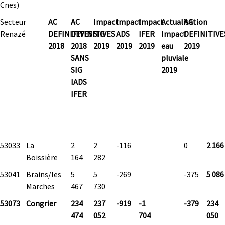
Cnes)
Secteur
AC
AC
Impact
Impact
Impact
Actualisation
AC
Renazé
DEFINITIVES
DEFINITIVES
SIG
ADS
IFER
Impact
DEFINITIVE
2018
2018
2019
2019
2019
eau
2019
SANS
pluviale
SIG
2019
IADS
IFER
53033
La
2
2
-116
0
2 166
Boissière
164
282
53041
Brains/les
5
5
-269
-375
5 086
Marches
467
730
53073
Congrier
234
237
-919
-1
-379
234
474
052
704
050