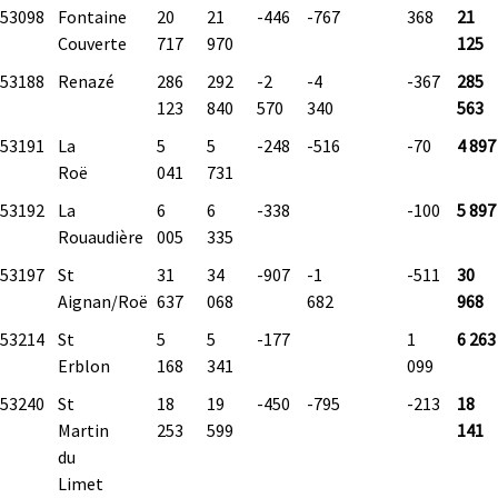
53098
Fontaine
20
21
-446
-767
368
21
Couverte
717
970
125
53188
Renazé
286
292
-2
-4
-367
285
123
840
570
340
563
53191
La
5
5
-248
-516
-70
4 897
Roë
041
731
53192
La
6
6
-338
-100
5 897
Rouaudière
005
335
53197
St
31
34
-907
-1
-511
30
Aignan/Roë
637
068
682
968
53214
St
5
5
-177
1
6 263
Erblon
168
341
099
53240
St
18
19
-450
-795
-213
18
Martin
253
599
141
du
Limet