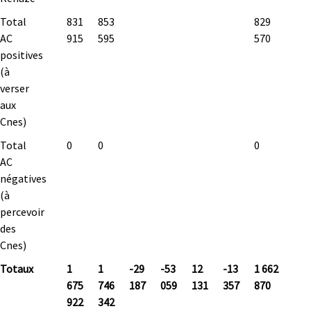
Total
831
853
829
AC
915
595
570
positives
(à
verser
aux
Cnes)
Total
0
0
0
AC
négatives
(à
percevoir
des
Cnes)
Totaux
1
1
-29
-53
12
-13
1 662
675
746
187
059
131
357
870
922
342