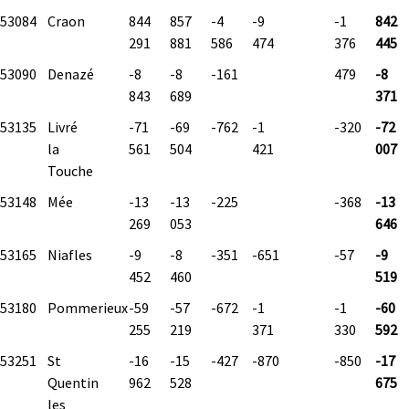
53084
Craon
844
857
-4
-9
-1
842
291
881
586
474
376
445
53090
Denazé
-8
-8
-161
479
-8
843
689
371
53135
Livré
-71
-69
-762
-1
-320
-72
la
561
504
421
007
Touche
53148
Mée
-13
-13
-225
-368
-13
269
053
646
53165
Niafles
-9
-8
-351
-651
-57
-9
452
460
519
53180
Pommerieux
-59
-57
-672
-1
-1
-60
255
219
371
330
592
53251
St
-16
-15
-427
-870
-850
-17
Quentin
962
528
675
les