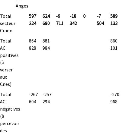
Anges
Total
597
624
-9
-18
0
-7
589
secteur
224
690
711
342
504
133
Craon
Total
864
881
860
AC
828
984
101
positives
(à
verser
aux
Cnes)
Total
-267
-257
-270
AC
604
294
968
négatives
(à
percevoir
des