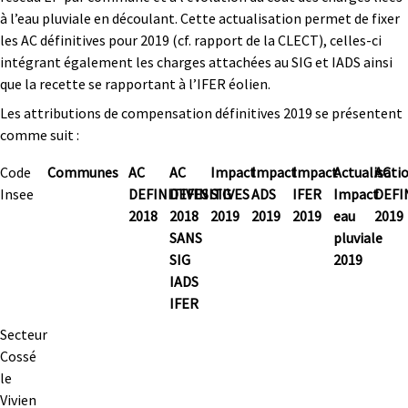
à l’eau pluviale en découlant. Cette actualisation permet de fixer
les AC définitives pour 2019 (cf. rapport de la CLECT), celles-ci
intégrant également les charges attachées au SIG et IADS ainsi
que la recette se rapportant à l’IFER éolien.
Les attributions de compensation définitives 2019 se présentent
comme suit :
Code
Communes
AC
AC
Impact
Impact
Impact
Actualisati
AC
Insee
DEFINITIVES
DEFINITIVES
SIG
ADS
IFER
Impact
DEFI
2018
2018
2019
2019
2019
eau
2019
SANS
pluviale
SIG
2019
IADS
IFER
Secteur
Cossé
le
Vivien