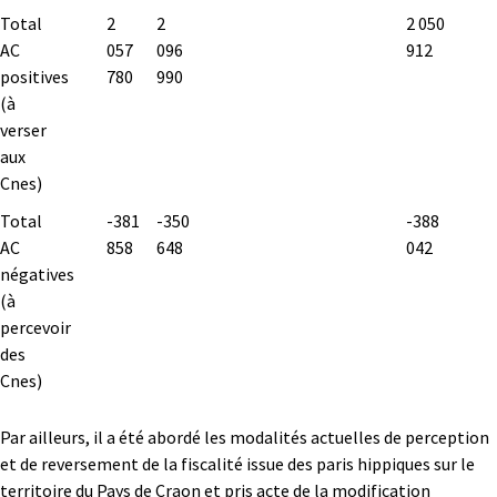
Total
2
2
2 050
AC
057
096
912
positives
780
990
(à
verser
aux
Cnes)
Total
-381
-350
-388
AC
858
648
042
négatives
(à
percevoir
des
Cnes)
Par ailleurs, il a été abordé les modalités actuelles de perception
et de reversement de la fiscalité issue des paris hippiques sur le
territoire du Pays de Craon et pris acte de la modification