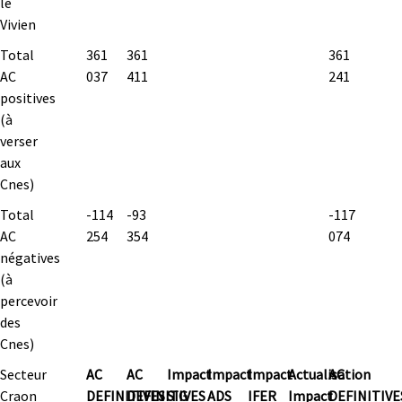
le
Vivien
Total
361
361
361
AC
037
411
241
positives
(à
verser
aux
Cnes)
Total
-114
-93
-117
AC
254
354
074
négatives
(à
percevoir
des
Cnes)
Secteur
AC
AC
Impact
Impact
Impact
Actualisation
AC
Craon
DEFINITIVES
DEFINITIVES
SIG
ADS
IFER
Impact
DEFINITIVE