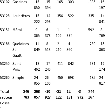
53102
Gastines
-15
-15
-165
-303
-335
-16
850
394
197
53128
Laubrières
-15
-14
-356
-522
335
-14
222
298
841
53151
Méral
-9
-6
-1
-1
592
-8
365
378
109
874
769
53186
Quelaines
-14
-8
-2
-4
-280
-15
St
849
513
210
360
363
Gault
53250
Saint
-18
-17
-411
-842
-681
-19
Poix
462
240
174
53260
Simplé
24
26
-450
-698
-135
24
855
100
817
Total
246
268
-10
-21
12
-3
244
secteur
783
057
927
122
131
972
167
Cossé