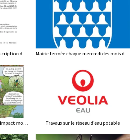
Aide aux collégiens pour leur inscription dans une association sportive, artistique, abonnements ...
Mairie fermée chaque mercredi des mois de juillet et août
Les haies : une action locale à l'impact mondial pour la biodiversité, l'eau et la santé humaine !
Travaux sur le réseau d'eau potable