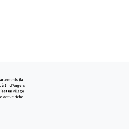
partements (la
), à 1h d’Angers
’est un village
e active riche