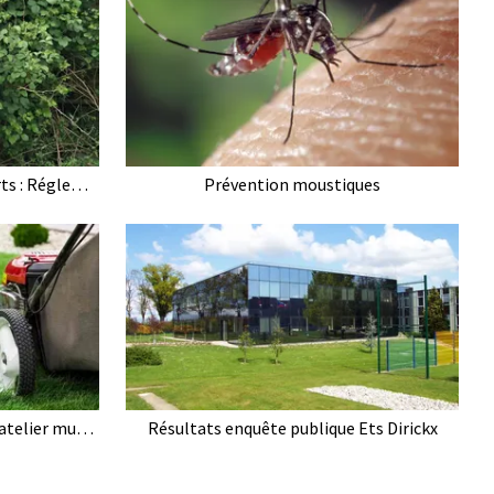
Pumptrack & Terrain Multisports : Réglementation véhicules à moteur
Prévention moustiques
Tonte de pelouse à déposer à l'atelier municipal
Résultats enquête publique Ets Dirickx