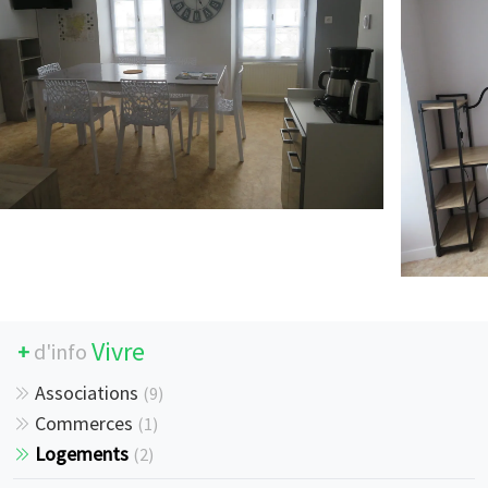
Vivre
+
d'info
Associations
(
9
)
Commerces
(
1
)
Logements
(
2
)