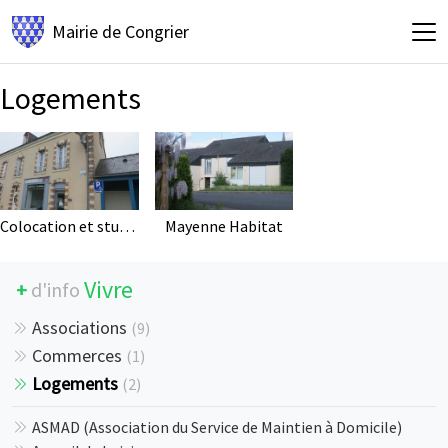
Mairie de
Congrier
Logements
Colocation et studio meublés
Mayenne Habitat
Vivre
+
d'info
Associations
(
9
)
Commerces
(
1
)
Logements
(
2
)
ASMAD (Association du Service de Maintien à Domicile)