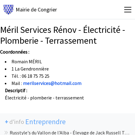
Mairie de
Congrier
Méril Services Rénov - Électricité -
Plomberie - Terrassement
Coordonnées :
Romain MÉRIL
1 La Gendronnière
Tél. : 06 18 75 75 25
Mail :
merilservices@hotmail.com
Descriptif :
Électricité - plomberie - terrassement
Entreprendre
+
d'info
Russtyle's du Vallon de l'Alba - Élevage de Jack Russell Terrier